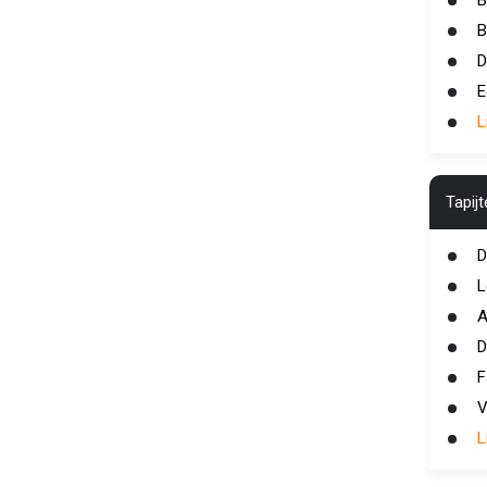
B
B
D
E
L
Tapij
D
L
A
D
F
V
L