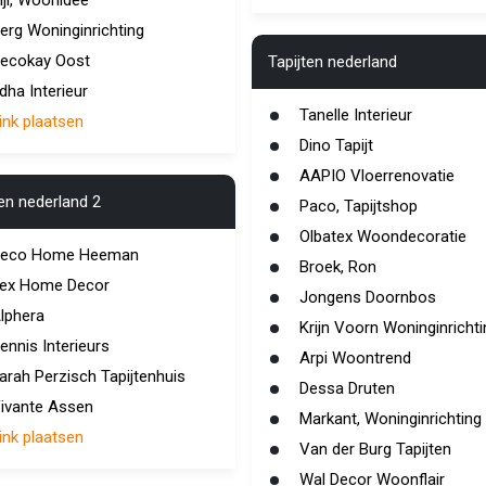
ijl, Woonidee
erg Woninginrichting
ecokay Oost
Tapijten nederland
dha Interieur
Tanelle Interieur
ink plaatsen
Dino Tapijt
AAPIO Vloerrenovatie
ten nederland 2
Paco, Tapijtshop
Olbatex Woondecoratie
eco Home Heeman
Broek, Ron
ex Home Decor
Jongens Doornbos
lphera
Krijn Voorn Woninginrichti
ennis Interieurs
Arpi Woontrend
arah Perzisch Tapijtenhuis
Dessa Druten
ivante Assen
Markant, Woninginrichting
ink plaatsen
Van der Burg Tapijten
Wal Decor Woonflair