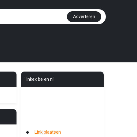
Adverteren
linkex be en nl
Link plaatsen