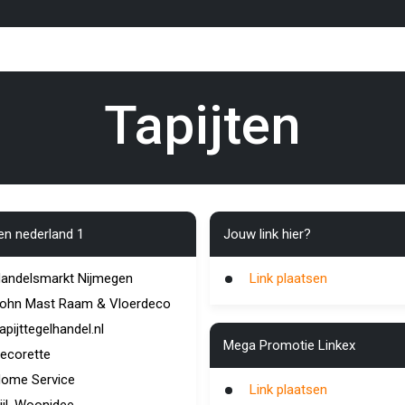
Tapijten
ten nederland 1
Jouw link hier?
andelsmarkt Nijmegen
Link plaatsen
ohn Mast Raam & Vloerdeco
apijttegelhandel.nl
Mega Promotie Linkex
ecorette
ome Service
Link plaatsen