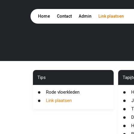
Home
Contact
Admin
Link plaatsen
Tips
Tapij
Rode vloerkleden
H
Link plaatsen
J
T
D
H